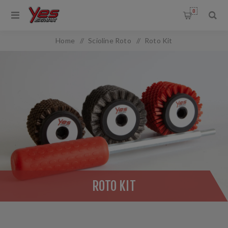
0
Home
/
Scioline Roto
/
Roto Kit
ROTO KIT