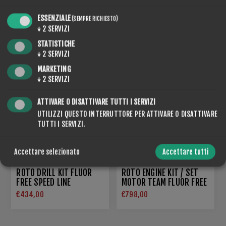
KIT TRAPANO
ESSENZIALE
(SEMPRE RICHIESTO)
SNOWBOARD FLUOR FREE
ROTO DRILL KIT - SKI ALP
↓
2
SERVIZI
SPEED LINE
€378,00
€329,00
STATISTICHE
↓
2
SERVIZI
MARKETING
NUOVO
↓
2
SERVIZI
ATTIVARE O DISATTIVARE TUTTI I SERVIZI
UTILIZZI QUESTO INTERRUTTORE PER ATTIVARE O DISATTIVARE
TUTTI I SERVIZI.
Accettare selezionato
Accettare tutti
ROTO DRILL KIT FLUOR
ROTO ENGINE KIT / SET
FREE SPEED LINE
MOTOR TEAM FLUOR FREE
SPEED LINE
€434,00
€798,00