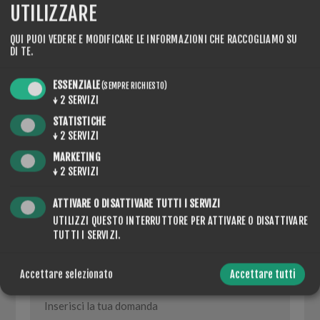
UTILIZZARE
QUI PUOI VEDERE E MODIFICARE LE INFORMAZIONI CHE RACCOGLIAMO SU
DI TE.
CONTACT US
ESSENZIALE
(SEMPRE RICHIESTO)
↓
2
SERVIZI
STATISTICHE
↓
2
SERVIZI
NOME COMPLETO
MARKETING
↓
2
SERVIZI
*
ATTIVARE O DISATTIVARE TUTTI I SERVIZI
LA TUA E-MAIL
UTILIZZI QUESTO INTERRUTTORE PER ATTIVARE O DISATTIVARE
TUTTI I SERVIZI.
*
RICHIESTA
Accettare selezionato
Accettare tutti