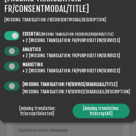
FR/CONSENTMODAL/TITLE]
[MISSING TRANSLATION: FR/CONSENTMODAL/DESCRIPTION]
ESSENTIAL
CONTACT US
[MISSING TRANSLATION: FR/SERVICE/REQUIRED/TITLE]
↓
2
[MISSING TRANSLATION: FR/PURPOSEITEM/SERVICES]
ANALYTICS
↓
2
[MISSING TRANSLATION: FR/PURPOSEITEM/SERVICES]
NOM ET PRÉNOM
MARKETING
↓
2
[MISSING TRANSLATION: FR/PURPOSEITEM/SERVICES]
*
[MISSING TRANSLATION: FR/SERVICE/DISABLEALL/TITLE]
VOTRE ADRESSE EMAIL
[MISSING TRANSLATION: FR/SERVICE/DISABLEALL/DESCRIPTION]
*
[missing translation:
[missing translation:
fr/acceptSelected]
fr/acceptAll]
DEMANDE DE RENSEIGNEMENTS