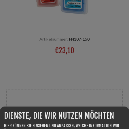
Artikelnummer:
FN107-150
€23,10
Trainingswachs geeignet für Neuschnee oder leicht
umgewandelten Schnee vom Kalten zum Warmen. Temp:
-3/-7°C HR 50/95% Eisen Temp.: 140°C
GRAMM
*
DIENSTE, DIE WIR NUTZEN MÖCHTEN
HIER KÖNNEN SIE EINSEHEN UND ANPASSEN, WELCHE INFORMATION WIR